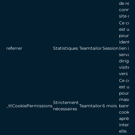
de rest
connec
site car
Ce cook
est util
pour
identifi
referrer
Statistiques
Teamtailor
Session
lien int
servant
diriger 
visiteur
vers ce 
Ce cook
est util
pour
masque
Strictement
_ttCookiePermissions
Teamtailor
6 mois
bannièr
nécessaires
cookies
après a
interag
elle.