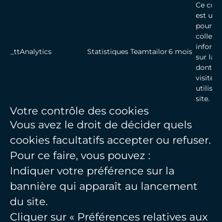
Ce cook
est util
pour
collect
inform
_ttAnalytics
Statistiques
Teamtailor
6 mois
sur la 
dont le
visiteur
utilisen
site.
Votre contrôle des cookies
Vous avez le droit de décider quels
cookies facultatifs accepter ou refuser.
Pour ce faire, vous pouvez :
Indiquer votre préférence sur la
bannière qui apparaît au lancement
du site.
Cliquer sur « Préférences relatives aux