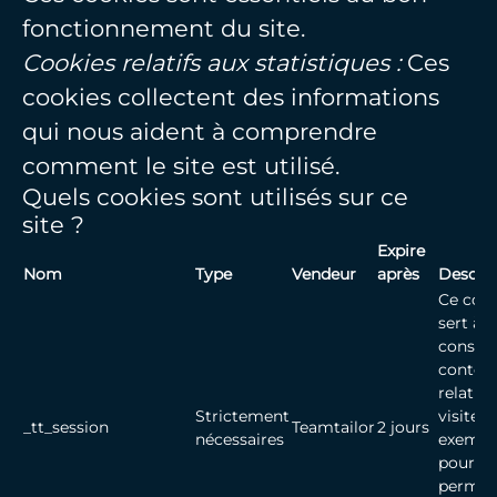
fonctionnement du site.
Cookies relatifs aux statistiques :
Ces
cookies collectent des informations
qui nous aident à comprendre
comment le site est utilisé.
Quels cookies sont utilisés sur ce
site ?
Expire
Nom
Type
Vendeur
après
Descrip
Ce cook
sert à
conserv
contex
relatif 
Strictement
visiteur
_tt_session
Teamtailor
2 jours
nécessaires
exempl
pour v
permet